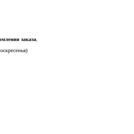
рмления заказа
.
воскресенья)